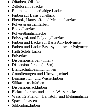
Ölfarben, Öllacke
Zellulosenitratlacke
Bitumen- und teerhaltige Lacke
Farben auf Basis Schellack
Phenol-, Harnstoff- und Melaminharzlacke
Polyesteranstrichfarben
Epoxidharzlacke
Polyurethanharzlacke
Polystyrol- und Polyvinylharzlacke
Farben und Lacke auf Basis Acrylpolymere
Farben und Lacke Basis synthetischer Polymere
High Solids Lacke
Pulverlacke
Dispersionsfarben (innen)
Dispersionsfarben (außen)
Brandschutzbeschichtungen
Grundierungen und Überzugsmittel
Leimanstrich- und Wasserfarben
Silikatanstrichfarben
Dispersionslackfarben
Elektrophorese- und andere Wasserlacke
Wässrige Phenol-, Harnstoff- und Melaminharze
Spachtelmassen
Silikonharzfarben