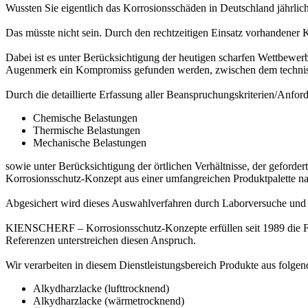
Wussten Sie eigentlich das Korrosionsschäden in Deutschland jährlic
Das müsste nicht sein. Durch den rechtzeitigen Einsatz vorhandener 
Dabei ist es unter Berücksichtigung der heutigen scharfen Wettbewer
Augenmerk ein Kompromiss gefunden werden, zwischen dem technis
Durch die detaillierte Erfassung aller Beanspruchungskriterien/Anfor
Chemische Belastungen
Thermische Belastungen
Mechanische Belastungen
sowie unter Berücksichtigung der örtlichen Verhältnisse, der geforde
Korrosionsschutz-Konzept aus einer umfangreichen Produktpalette nam
Abgesichert wird dieses Auswahlverfahren durch Laborversuche und la
KIENSCHERF – Korrosionsschutz-Konzepte erfüllen seit 1989 die Ford
Referenzen unterstreichen diesen Anspruch.
Wir verarbeiten in diesem Dienstleistungsbereich Produkte aus folg
Alkydharzlacke (lufttrocknend)
Alkydharzlacke (wärmetrocknend)